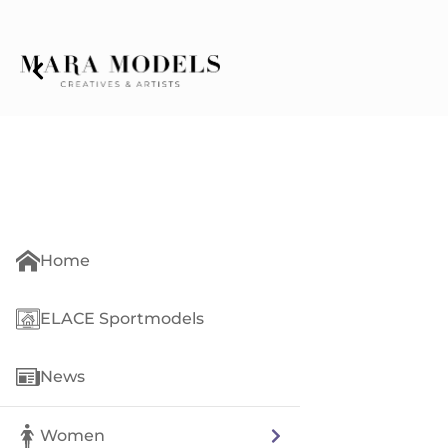
Home
ELACE Sportmodels
News
Women