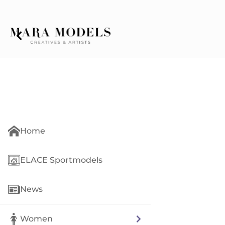
Home
ELACE Sportmodels
News
Women