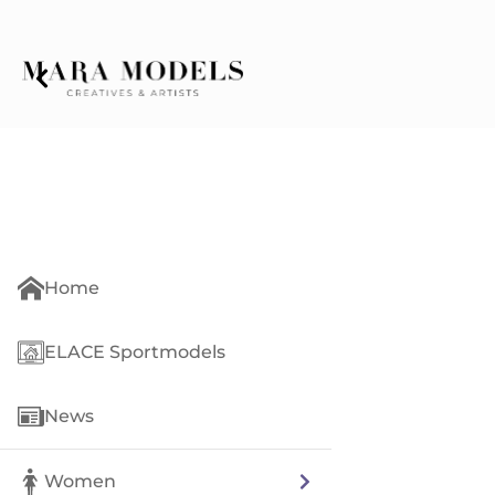
Home
ELACE Sportmodels
News
Women