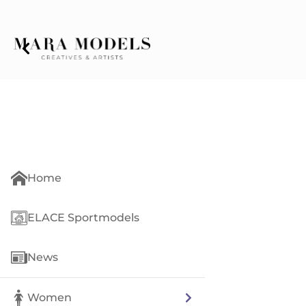
Home
ELACE Sportmodels
News
Women