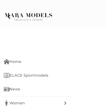
Home
ELACE Sportmodels
News
Women