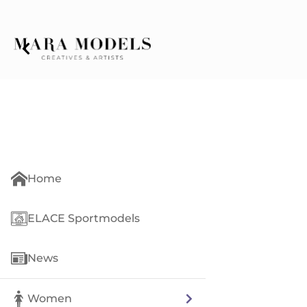
Home
ELACE Sportmodels
News
Women