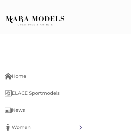
Home
ELACE Sportmodels
News
Women