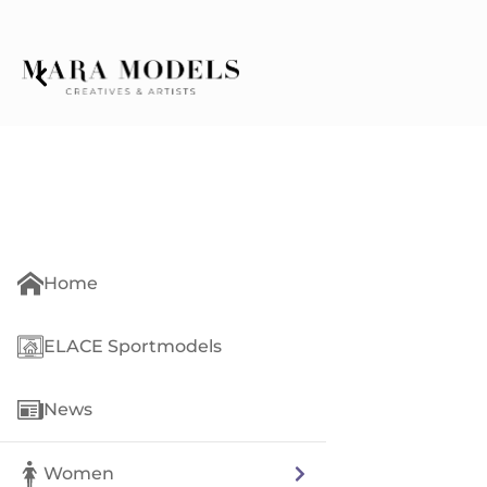
Home
ELACE Sportmodels
News
Women