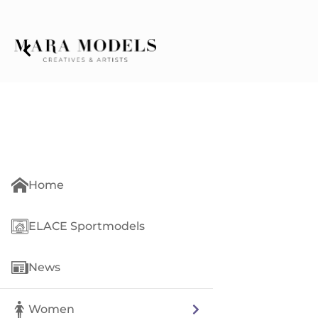
Home
ELACE Sportmodels
News
Women