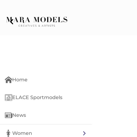
Home
ELACE Sportmodels
News
Women