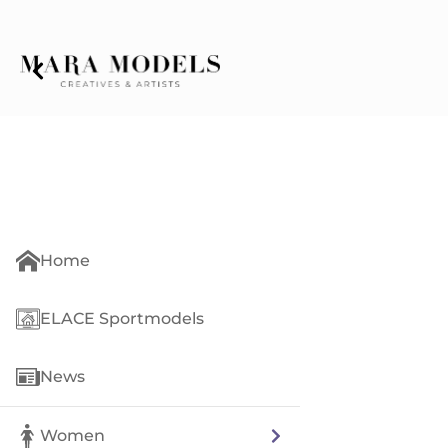
Home
ELACE Sportmodels
News
Women