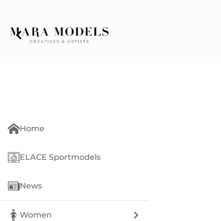
Home
ELACE Sportmodels
News
Women