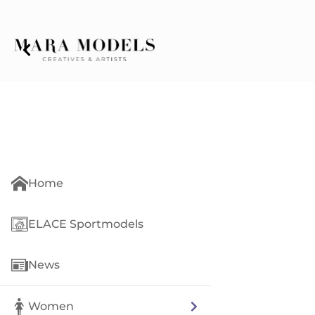
Home
ELACE Sportmodels
News
Women