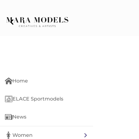
Home
ELACE Sportmodels
News
Women