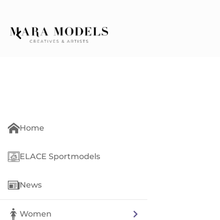
Home
ELACE Sportmodels
News
Women