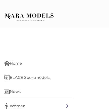
Home
ELACE Sportmodels
News
Women