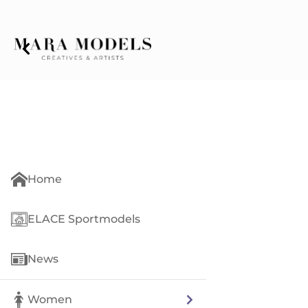
Home
ELACE Sportmodels
News
Women