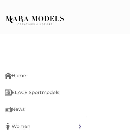
Home
ELACE Sportmodels
News
Women