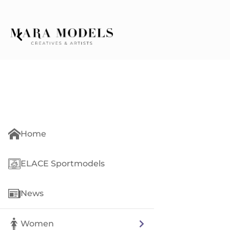
Home
ELACE Sportmodels
News
Women