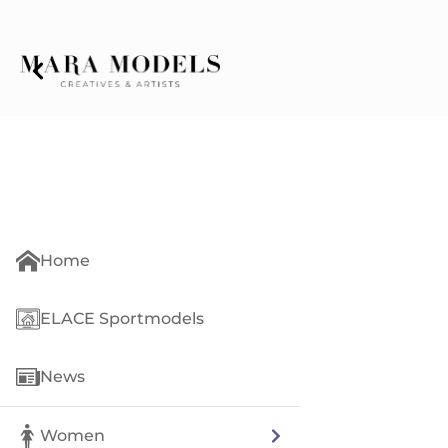
Home
ELACE Sportmodels
News
Women