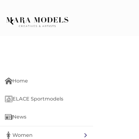
Home
ELACE Sportmodels
News
Women