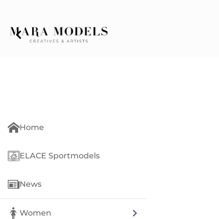
Home
ELACE Sportmodels
News
Women