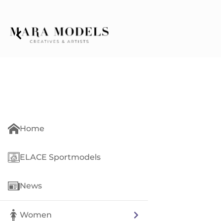
Home
ELACE Sportmodels
News
Women