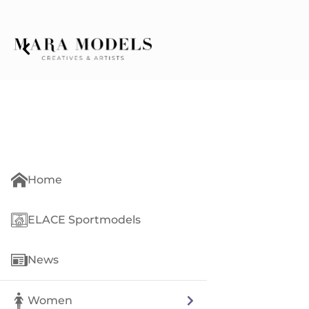
Home
ELACE Sportmodels
News
Women