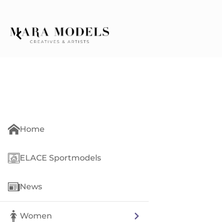
Home
ELACE Sportmodels
News
Women