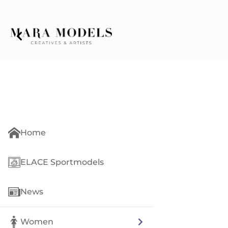
Home
ELACE Sportmodels
News
Women