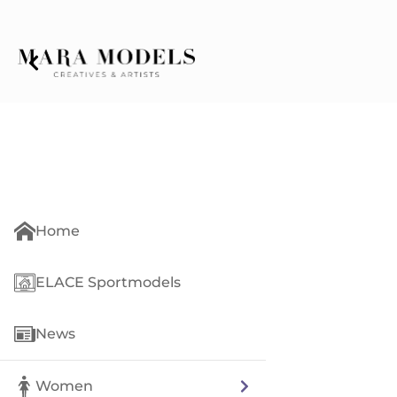
Home
ELACE Sportmodels
News
Women