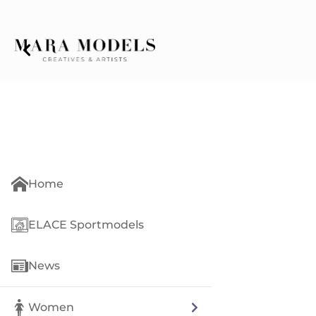
Home
ELACE Sportmodels
News
Women