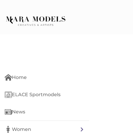
Home
ELACE Sportmodels
News
Women