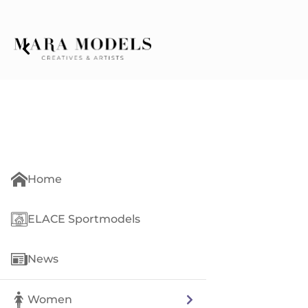
Home
ELACE Sportmodels
News
Women