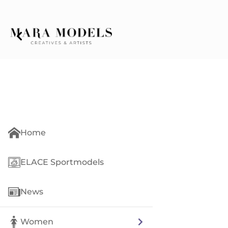
Home
ELACE Sportmodels
News
Women