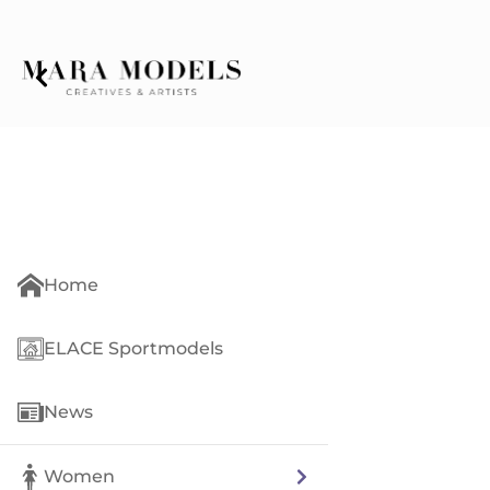
Home
ELACE Sportmodels
News
Women