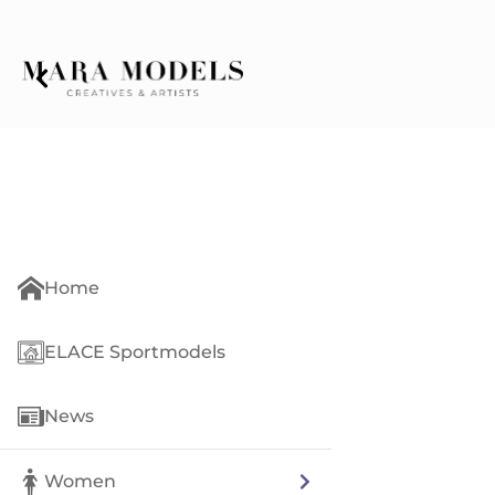
Home
ELACE Sportmodels
News
Women