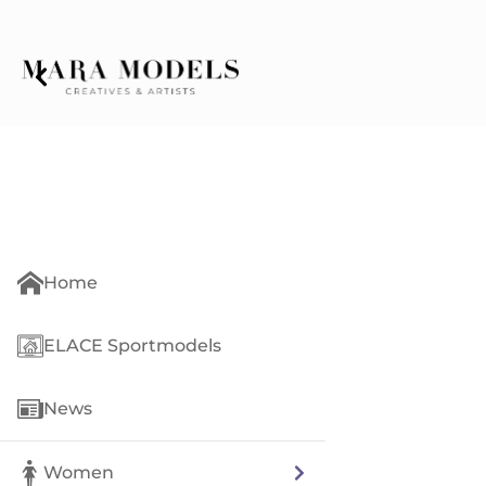
Home
ELACE Sportmodels
News
Women